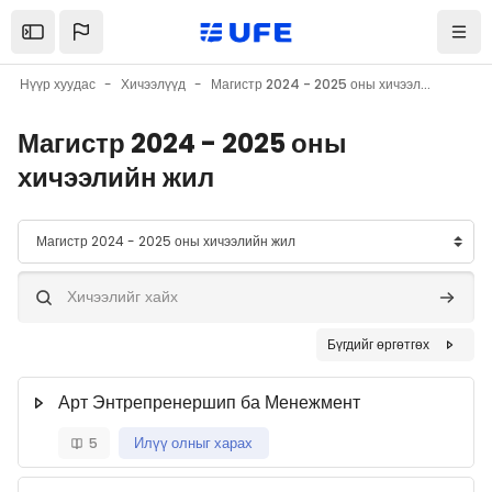
Үндсэн агуулга руу шилжих
Нүүр хуудас
Хичээлүүд
Магистр 2024 - 2025 оны хичээлийн жил
Магистр 2024 - 2025 оны
хичээлийн жил
Курсын ангилал
Хичээлийг хайх
Хичээли
Бүгдийг өргөтгөх
Арт Энтрепренершип ба Менежмент
5
Илүү олныг харах