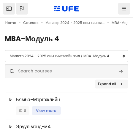
Skip to main content
Home
Courses
Магистр 2024 - 2025 оны хичээлийн жил
MBA-Модул
MBA-Модуль 4
Course categories
Search courses
Search
Expand all
Бямба-Мэргэжлийн
8
View more
Эрүүл мэнд-м4