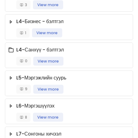
3
View more
L4-Бизнес - бэлтгэл
1
View more
L4-Санхүү - бэлтгэл
0
View more
L5-Мэргэжлийн суурь
9
View more
L6-Мэргэшүүлэх
8
View more
L7-Сонгоны хичээл