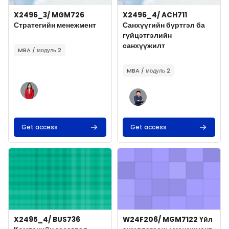
Course image
Course name
Course image
Course name
X2496_3/ MGM726
X2496_4/ ACH711
Стратегийн менежмент
Санхүүгийн бүртгэл ба
гүйцэтгэлийн
Course summary text:
санхүүжилт
MBA / модуль 2
Course summary text:
MBA / модуль 2
Get access
Get access
Course image" X2495_4/ BUS736 Компанийн засаглал
Course image" W24F206/ MGM7
Course image
Course name
Course image
Course name
X2495_4/ BUS736
W24F206/ MGM7122 Үйл