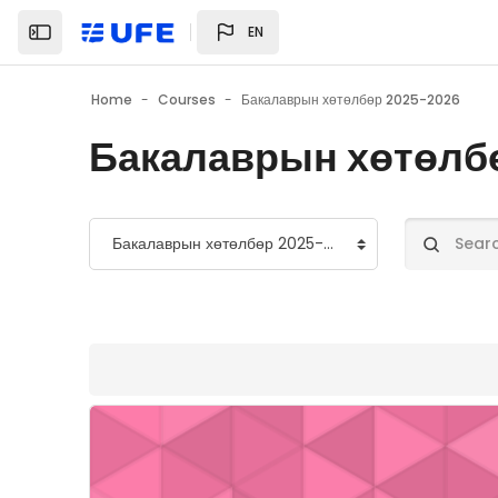
Skip to main content
EN
Home
Courses
Бакалаврын хөтөлбөр 2025-2026
Бакалаврын хөтөлб
Course categories
Search cou
Course image" CAREER BADGE хөтөлбөр