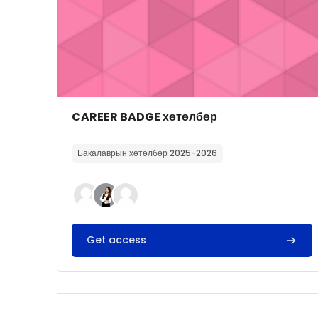
Course image
Course name
CAREER BADGE хөтөлбөр
Course summary text:
Бакалаврын хөтөлбөр 2025-2026
Get access