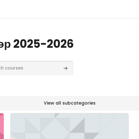
өр 2025-2026
rses
Search courses
View all subcategories
Course image" AIF321