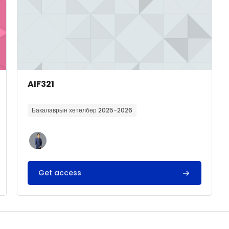
Course image
Course name
AIF321
Course summary text:
Бакалаврын хөтөлбөр 2025-2026
Get access