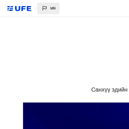
Үндсэн агуулга руу шилжих
MN
Блокууд
Блокууд
Санхүү эдийн 