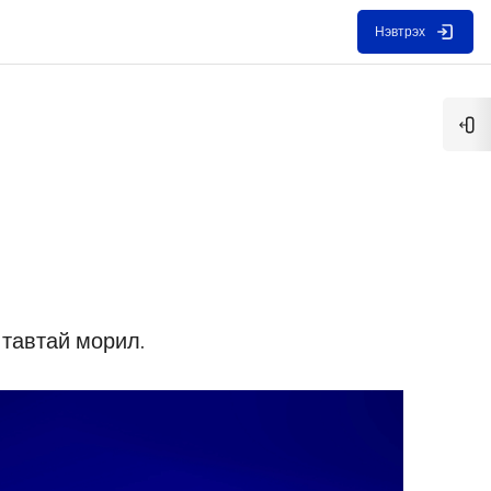
Нэвтрэх
Бло
 тавтай морил.