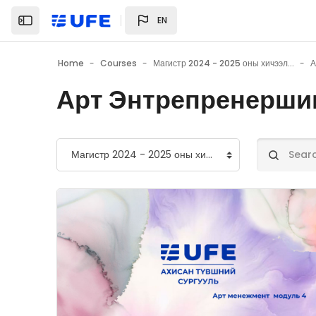
Skip to main content
EN
Home
Courses
Магистр 2024 - 2025 оны хичээлийн жил
Арт Энтрепренерши
Course categories
Search cou
Course image" Нийгмийн инноваци-ASI7221