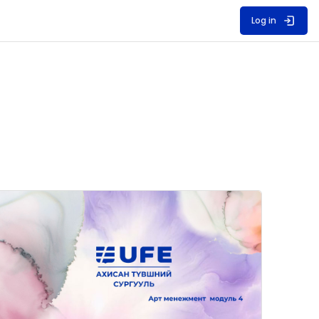
Log in
ourse image" Бүтээгдэхүүн хөгжүүлэлт ба туршилт- AIPD72