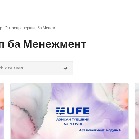
Арт Энтрепренершип ба Менежмент
п ба Менежмент
rses
Search courses
Course image" Хүний нөөцийн менежмент-AHRM7321
C