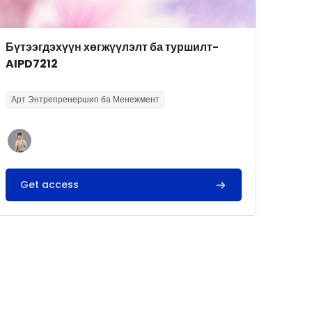
Course image
Course name
Бүтээгдэхүүн хөгжүүлэлт ба туршилт-
AIPD7212
Course summary text:
Арт Энтрепренершип ба Менежмент
Get access