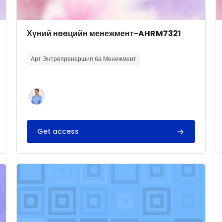
Course image
Course name
Хүний нөөцийн менежмент-AHRM7321
Course summary text:
Арт Энтрепренершип ба Менежмент
Get access
г
Course image" Бүтээлч байдал ба инноваци