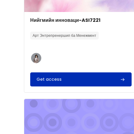
Course image
Course name
Нийгмийн инноваци-ASI7221
Course summary text:
Арт Энтрепренершип ба Менежмент
Get access
Course image" Хувь хүний маркетинг ба брендин