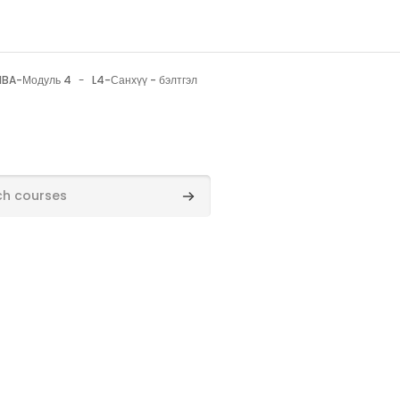
BA-Модуль 4
L4-Санхүү - бэлтгэл
rses
Search courses