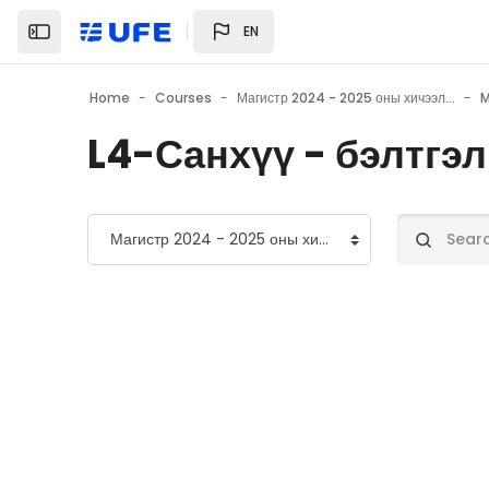
Skip to main content
EN
Home
Courses
Магистр 2024 - 2025 оны хичээлийн жил
M
L4-Санхүү - бэлтгэл
Course categories
Search cou