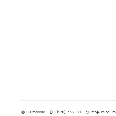
UFE moodle
+(976)-77771100
info@ufe.edu.m